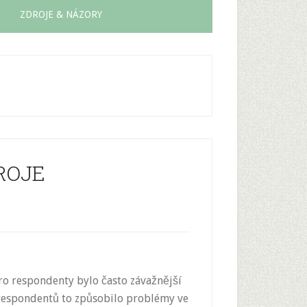
ZDROJE & NÁZORY
ROJE
ro respondenty bylo často závažnější
h respondentů to způsobilo problémy ve