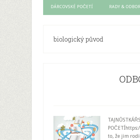
DÁRCOVSKÉ POČETÍ
RADY & ODBOR
biologický původ
ODB
TAJNŮSTKÁŘS
POČETÍhttps:/
to, že jim rod