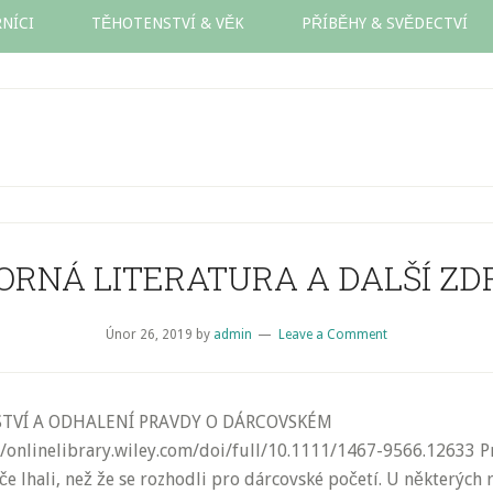
NÍCI
TĚHOTENSTVÍ & VĚK
PŘÍBĚHY & SVĚDECTVÍ
ORNÁ LITERATURA A DALŠÍ ZD
Únor 26, 2019
by
admin
Leave a Comment
TVÍ A ODHALENÍ PRAVDY O DÁRCOVSKÉM
/onlinelibrary.wiley.com/doi/full/10.1111/1467-9566.12633 P
iče lhali, než že se rozhodli pro dárcovské početí. U některýc