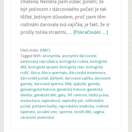
zmatená. Neměla jsem vůbec ponětí, že
být jedincem z dárcovského početí je tak
těžké. Jediným důvodem, proč jsem těm
rodinám darovala svá vajíčka, je fakt, že si
prošly tolika strastmi,…
[Pokračování …]
Filed Under:
DÁRCI
Tagged With:
anonymita
,
anonymní dárcovství
,
asistovaná reprodukce
,
biologická rodina
,
biologické
dítě
,
biologické spojení
,
biologický otec
,
biologický
rodič
,
dárce
,
dárce spermatu
,
dárcovská inseminace
,
dárcovské početí
,
dárkyně
,
darovaná vajíčka
,
darované
gamety
,
darované sperma
,
DNA
,
ejakulát
,
gamety
,
genealogická historie
,
genetická historie
,
genetická
identita
,
genetické děti
,
geny
,
IVF centrum
,
lidská práva
,
masturbace
,
neplodnost
,
neplodný pár
,
otěhotnění
,
početí
,
pohlavní buňky
,
reprodukční medicína
,
rodinné
tajemství
,
sociální otec
,
spermie
,
stvořit dítě
,
vagína
,
zdravotní anamnéza