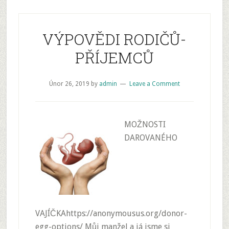
VÝPOVĚDI RODIČŮ-
PŘÍJEMCŮ
Únor 26, 2019
by
admin
Leave a Comment
MOŽNOSTI
DAROVANÉHO
VAJÍČKAhttps://anonymousus.org/donor-
egg-options/ Můj manžel a já jsme si