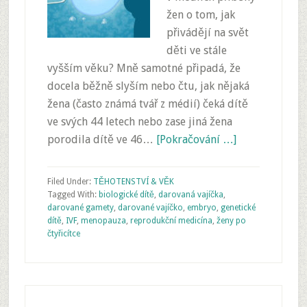
žen o tom, jak
přivádějí na svět
děti ve stále
vyšším věku? Mně samotné připadá, že
docela běžně slyším nebo čtu, jak nějaká
žena (často známá tvář z médií) čeká dítě
ve svých 44 letech nebo zase jiná žena
porodila dítě ve 46…
[Pokračování …]
Filed Under:
TĚHOTENSTVÍ & VĚK
Tagged With:
biologické dítě
,
darovaná vajíčka
,
darované gamety
,
darované vajíčko
,
embryo
,
genetické
dítě
,
IVF
,
menopauza
,
reprodukční medicína
,
ženy po
čtyřicítce