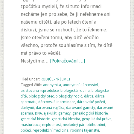
zpočátku mysleli, že si tuto informaci
necháme jen pro sebe, že ji neřekneme ani
našemu dítěti, ale po letech čtení a
diskuzí, jsme se rozhodli, že to řekneme.
Jsme otevření tomu, aby dítě vědělo
všechno, protože souhlasíme s tím, že dítě
má právo to vědět.
Nestydíme…
[Pokračování …]
Filed Under:
RODIČE-PŘÍJEMCI
Tagged With:
anonymita
,
anonymní dárcovství
,
asistovaná reprodukce
,
biologická rodina
,
biologické
dítě
,
biologický otec
,
biologický rodič
,
dárce
,
dárce
spermatu
,
dárcovská inseminace
,
dárcovské početí
,
dárkyně
,
darovaná vajíčka
,
darované gamety
,
darované
sperma
,
DNA
,
ejakulát
,
gamety
,
genealogická historie
,
genetická historie
,
genetická identita
,
geny
,
lidská práva
,
masturbace
,
neplodnost
,
neplodný pár
,
otěhotnění
,
početí
,
reprodukční medicína
,
rodinné tajemství
,