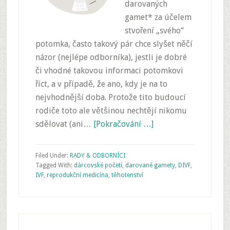
darovaných
gamet* za účelem
stvoření „svého“
potomka, často takový pár chce slyšet něčí
názor (nejlépe odborníka), jestli je dobré
či vhodné takovou informaci potomkovi
říct, a v případě, že ano, kdy je na to
nejvhodnější doba. Protože tito budoucí
rodiče toto ale většinou nechtějí nikomu
sdělovat (ani…
[Pokračování …]
Filed Under:
RADY & ODBORNÍCI
Tagged With:
dárcovské početí
,
darované gamety
,
DIVF
,
IVF
,
reprodukční medicína
,
těhotenství