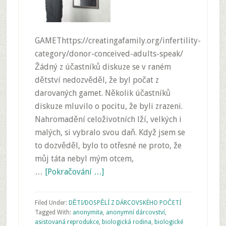
GAMEThttps://creatingafamily.org/infertility-
category/donor-conceived-adults-speak/
Žádný z účastníků diskuze se v raném
dětství nedozvěděl, že byl počat z
darovaných gamet. Několik účastníků
diskuze mluvilo o pocitu, že byli zrazeni.
Nahromadění celoživotních lží, velkých i
malých, si vybralo svou daň. Když jsem se
to dozvěděl, bylo to otřesné ne proto, že
můj táta nebyl mým otcem,
…
[Pokračování …]
Filed Under:
DĚTI/DOSPĚLÍ Z DÁRCOVSKÉHO POČETÍ
Tagged With:
anonymita
,
anonymní dárcovství
,
asistovaná reprodukce
,
biologická rodina
,
biologické